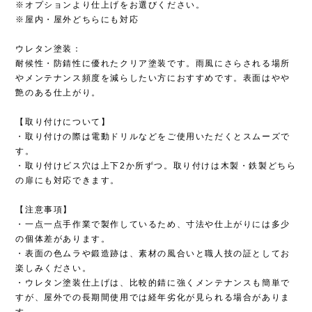
※オプションより仕上げをお選びください。
※屋内・屋外どちらにも対応
ウレタン塗装：
耐候性・防錆性に優れたクリア塗装です。雨風にさらされる場所
やメンテナンス頻度を減らしたい方におすすめです。表面はやや
艶のある仕上がり。
【取り付けについて】
・取り付けの際は電動ドリルなどをご使用いただくとスムーズで
す。
・取り付けビス穴は上下2か所ずつ。取り付けは木製・鉄製どちら
の扉にも対応できます。
【注意事項】
・一点一点手作業で製作しているため、寸法や仕上がりには多少
の個体差があります。
・表面の色ムラや鍛造跡は、素材の風合いと職人技の証としてお
楽しみください。
・ウレタン塗装仕上げは、比較的錆に強くメンテナンスも簡単で
すが、屋外での長期間使用では経年劣化が見られる場合がありま
す。