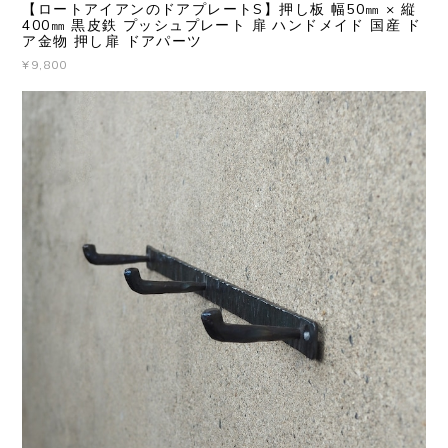
【ロートアイアンのドアプレートS】押し板 幅50㎜ × 縦
400㎜ 黒皮鉄 プッシュプレート 扉 ハンドメイド 国産 ド
ア金物 押し扉 ドアパーツ
¥9,800