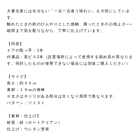
大量生産には出せない「一点一点違う味わい」を大切にしていま
す。
触れたときの鉄のひんやりとした感触、握ったときの心地よさ──
細部まで気を配りながら、丁寧に仕上げています。
【内容】
ドアの取っ手：1本
付属品：黒ビス2本（設置場所によって使用する留め具が異なりま
す。同封したものが使用できない場合には別途ご購入ください）
【サイズ】
長さ：約５０㎝
素材：１９㎜の角棒
※太さはネジリがある部分は太くなり箇所で異なります。
パターン：ツイスト
【素材・仕上げ】
材質：鉄（ロートアイアン）
仕上げ：ウレタン塗装