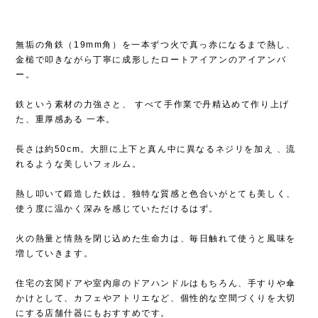
無垢の角鉄（19mm角）を一本ずつ火で真っ赤になるまで熱し、
金槌で叩きながら丁寧に成形したロートアイアンのアイアンバ
ー。
鉄という素材の力強さと、 すべて手作業で丹精込めて作り上げ
た、重厚感ある 一本。
長さは約50cm。大胆に上下と真ん中に異なるネジリを加え 、流
れるような美しいフォルム。
熱し叩いて鍛造した鉄は、独特な質感と色合いがとても美しく、
使う度に温かく深みを感じていただけるはず。
火の熱量と情熱を閉じ込めた生命力は、毎日触れて使うと風味を
増していきます。
住宅の玄関ドアや室内扉のドアハンドルはもちろん、手すりや傘
かけとして、カフェやアトリエなど、個性的な空間づくりを大切
にする店舗什器にもおすすめです。