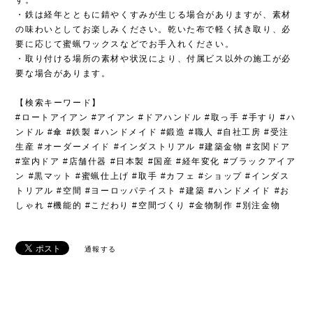
・鉄は経年とともに錆やくすみが生じる場合がありますが、素材
の味わいとしてお楽しみください。乾いた布で軽く拭き取り、必
要に応じて蜜蝋ワックスなどでお手入れください。
・取り付ける場所の素材や状況により、付属ビス以外の施工が必
要な場合があります。
【検索キーワード】
#ロートアイアン #アイアン #ドアハンドル #取っ手 #手すり #ハ
ンドル #傘 #鉄製 #ハンドメイド #鍛造 #職人 #自社工房 #受注
生産 #オーダーメイド #インダストリアル #建築金物 #玄関ドア
#室内ドア #店舗什器 #日本製 #国産 #経年変化 #ブラックアイア
ン #黒マット #蜜蝋仕上げ #取手 #カフェ #ショップ #インダス
トリアル #空間 #ヨーロッパテイスト #建築 #ハンドメイド #お
しゃれ #機能的 #こだわり #空間づくり #金物制作 #別注金物
通報する