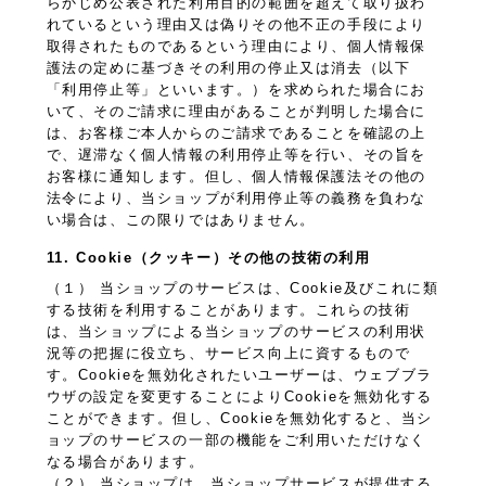
らかじめ公表された利用目的の範囲を超えて取り扱わ
れているという理由又は偽りその他不正の手段により
取得されたものであるという理由により、個人情報保
護法の定めに基づきその利用の停止又は消去（以下
「利用停止等」といいます。）を求められた場合にお
いて、そのご請求に理由があることが判明した場合に
は、お客様ご本人からのご請求であることを確認の上
で、遅滞なく個人情報の利用停止等を行い、その旨を
お客様に通知します。但し、個人情報保護法その他の
法令により、当ショップが利用停止等の義務を負わな
い場合は、この限りではありません。
11. Cookie（クッキー）その他の技術の利用
（１） 当ショップのサービスは、Cookie及びこれに類
する技術を利用することがあります。これらの技術
は、当ショップによる当ショップのサービスの利用状
況等の把握に役立ち、サービス向上に資するもので
す。Cookieを無効化されたいユーザーは、ウェブブラ
ウザの設定を変更することによりCookieを無効化する
ことができます。但し、Cookieを無効化すると、当シ
ョップのサービスの一部の機能をご利用いただけなく
なる場合があります。
（２） 当ショップは、当ショップサービスが提供する