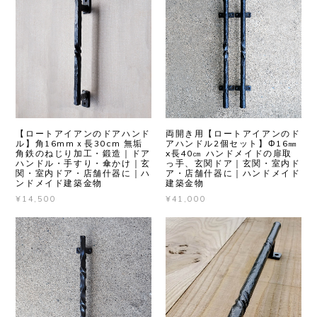
【ロートアイアンのドアハンド
両開き用【ロートアイアンのド
ル】角16mmｘ長30cm 無垢
アハンドル2個セット】Φ16㎜
角鉄のねじり加工・鍛造｜ドア
x長40㎝ ハンドメイドの扉取
ハンドル・手すり・傘かけ｜玄
っ手、玄関ドア｜玄関・室内ド
関・室内ドア・店舗什器に｜ハ
ア・店舗什器に｜ハンドメイド
ンドメイド建築金物
建築金物
¥14,500
¥41,000