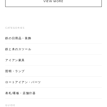
VIEW MORE
CATEGORIES
鉄の日用品・装飾
鉄と木のスツール
アイアン家具
照明・ランプ
ロートアイアン・パーツ
表札/看板・店舗什器
GUIDE