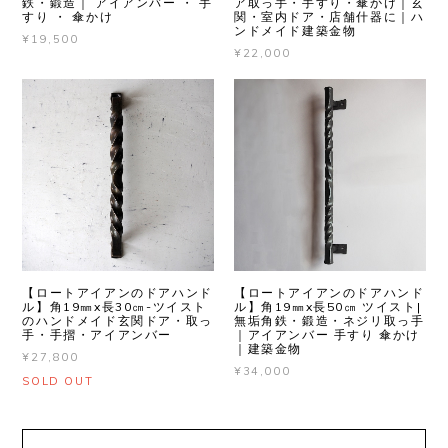
鉄・鍛造｜ アイアンバー ・ 手
ア取っ手・手すり・傘かけ｜玄
すり ・ 傘かけ
関・室内ドア・店舗什器に｜ハ
ンドメイド建築金物
¥19,500
¥22,000
【ロートアイアンのドアハンド
【ロートアイアンのドアハンド
ル】角19㎜x長30㎝-ツイスト
ル】角19㎜x長50㎝ ツイスト|
のハンドメイド玄関ドア・取っ
無垢角鉄・鍛造・ネジリ取っ手
手・手摺・アイアンバー
｜アイアンバー 手すり 傘かけ
｜建築金物
¥27,800
¥34,000
SOLD OUT