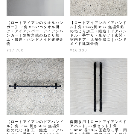
【ロートアイアンのタオルハン
【ロートアイアンのドアハンド
ガー】13角ｘ55cmタオル掛
ル】角13㎜x長35㎝ 無垢角鉄
け・アイアンバー・アイアンハ
のねじり加工・鍛造｜ドアハン
ンガー｜無垢角鉄のねじり加
ドル・手すり・傘かけ｜玄関・
工・鍛造・ハンドメイド建築金
室内ドア・店舗什器に｜ハンド
物
メイド建築金物
¥17,700
¥16,300
【ロートアイアンのドアハンド
両開き用【ロートアイアンのド
ル】角13㎜ 長さ50㎝ 無垢角
アハンドル2個セット】角
鉄のねじり加工・鍛造｜ドアハ
13mm 長30㎝ 国産取っ手・両