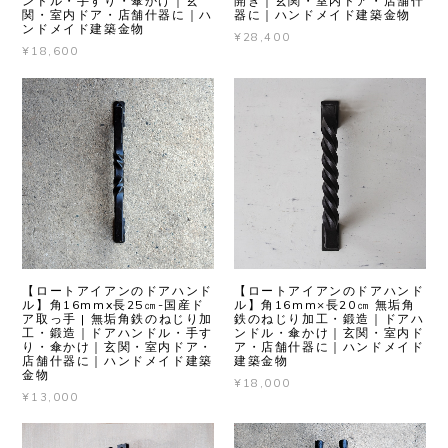
ンドル・手すり・傘かけ｜玄
開き｜玄関・室内ドア・店舗什
関・室内ドア・店舗什器に｜ハ
器に｜ハンドメイド建築金物
ンドメイド建築金物
¥28,400
¥18,600
【ロートアイアンのドアハンド
【ロートアイアンのドアハンド
ル】角16mmx長25㎝-国産ド
ル】角16mm×長20㎝ 無垢角
ア取っ手 | 無垢角鉄のねじり加
鉄のねじり加工・鍛造｜ドアハ
工・鍛造｜ドアハンドル・手す
ンドル・傘かけ｜玄関・室内ド
り・傘かけ｜玄関・室内ドア・
ア・店舗什器に｜ハンドメイド
店舗什器に｜ハンドメイド建築
建築金物
金物
¥18,000
¥13,000