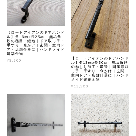
【ロートアイアンのドアハンド
ル】角13㎜x長25㎝ - 無垢角
鉄の槌目・鍛造｜ドア取っ手・
手すり・傘かけ｜玄関・室内ド
ア・店舗什器に｜ハンドメイド
建築金物
【ロートアイアンのドアハンド
¥9,300
ル】Φ13㎜x長30cm 無垢角鉄
のねじり加工・鍛造｜国産扉取
っ手・手すり・傘かけ｜玄関・
室内ドア・店舗什器に｜ハンド
メイド建築金物
¥11,300