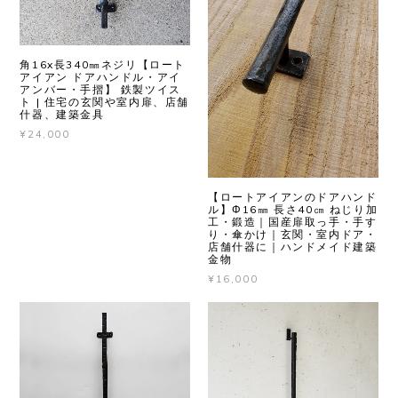
角16x長340㎜ネジリ【ロート
アイアン ドアハンドル・アイ
アンバー・手摺】 鉄製ツイス
ト | 住宅の玄関や室内扉、店舗
什器、建築金具
¥24,000
【ロートアイアンのドアハンド
ル】Φ16㎜ 長さ40㎝ ねじり加
工・鍛造｜国産扉取っ手・手す
り・傘かけ｜玄関・室内ドア・
店舗什器に｜ハンドメイド建築
金物
¥16,000