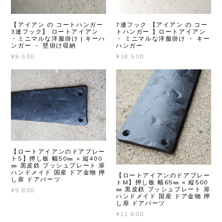
【アイアン の コートハンガー
7連フック 【アイアン の コー
3連フック】 ロートアイアン
トハンガー 】ロートアイアン
・ミニマルな洋服掛け | キーハ
・ ミニマルな洋服掛け ・ キー
ンガー ・ 壁掛け収納
ハンガー
¥9,500
¥18,500
【ロートアイアンのドアプレー
トS】押し板 幅50㎜ × 縦400
㎜ 黒皮鉄 プッシュプレート 扉
ハンドメイド 国産 ドア金物 押
【ロートアイアンのドアプレー
し扉 ドアパーツ
トM】押し板 幅65㎜ × 縦500
㎜ 黒皮鉄 プッシュプレート 扉
¥9,800
ハンドメイド 国産 ドア金物 押
し扉 ドアパーツ
¥11,800