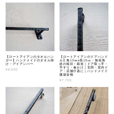
【ロートアイアンのタオルハン
【ロートアイアンのドアハンド
ガー】ハンドメイドのタオル掛
ル】角13㎜x長15㎝ - 無垢角
け・アイアンバー
鉄の槌目・鍛造｜ドア取っ手・
手すり・傘かけ｜玄関・室内ド
¥6,900
ア・店舗什器に｜ハンドメイド
建築金物
¥7,700