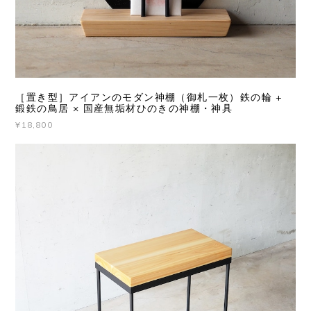
［置き型］アイアンのモダン神棚（御札一枚）鉄の輪 +
鍛鉄の鳥居 × 国産無垢材ひのきの神棚・神具
¥18,800