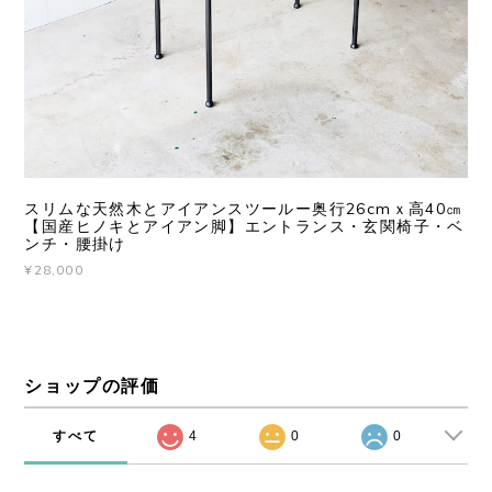
スリムな天然木とアイアンスツールー奥行26cmｘ高40㎝
【国産ヒノキとアイアン脚】エントランス・玄関椅子・ベ
ンチ・腰掛け
¥28,000
ショップの評価
すべて
4
0
0
CATEGORIES
鉄の日用品・装飾
鉄と木のスツール