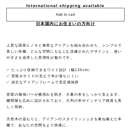
上質な国産ヒノキと無骨なアイアンを組み合わせた、シンプルで
美しい本棚。どんな空間にもなじむ洗練されたデザインと、使い
やすさを追求した実用性が魅力です。
✅ たっぷり収納できるワイド設計（幅120cm）
✅ 背面＆サイドの支えで本が落ちにくい
✅ 頑丈なアイアンフレームで安定感抜群
背面の補強バーが横揺れを防ぎ、大量の本をしっかり支えます。
棚間隔も広めに設計されており、大判の本やインテリア雑貨も美
しく収納。
天然木の温もりと、アイアンのスタイリッシュさを兼ね備えた本
棚で、あなたの空間をより快適に。
本好きの方、こだわりの収納をお探しの方におすすめ！
【サイズ（約）】
全体：幅１２０㎝ｘ奥行２９.５㎝ｘ高７７㎝
天板：幅１２０㎝ｘ奥行２５㎝ｘ厚２.５㎝