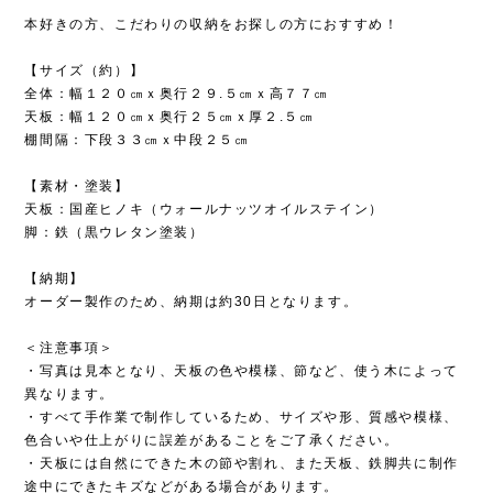
棚間隔：下段３３㎝ｘ中段２５㎝
【素材・塗装】
天板：国産ヒノキ（ウォールナッツオイルステイン）
脚：鉄（黒ウレタン塗装）
【納期】
オーダー製作のため、納期は約30日となります。
＜注意事項＞
・写真は見本となり、天板の色や模様、節など、使う木によって
異なります。
・すべて手作業で制作しているため、サイズや形、質感や模様、
色合いや仕上がりに誤差があることをご了承ください。
・天板には自然にできた木の節や割れ、また天板、鉄脚共に制作
途中にできたキズなどがある場合があります。
・塗装はしていますが、通常は屋内や軒下での使用をお勧めして
おります。
・ご使用の際には無理な荷重をかけないよう安全にご使用下さ
い。
・直射日光や雨水などが当たるところや、冷暖房器具の吹き出し