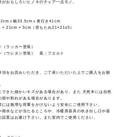
形がおもしろいヒノキのチェア一点モノ。
2cmｘ幅33.5cmｘ奥行き41cm
 × 21cm × 5cm（背もたれ21×21x5）
キ（ラッカー塗装）
ン（ウレタン塗装） 底：フエルト
事項をお読みいただき、ご了承いただいた上でご購入をお願
。
＞
にできた細かいキズがある場合があり、また 天然木には自然
の節や割れがある場合があります。
際には無理な荷重をかけないよう安全にご使用下さい。
や雨水などが当たるところや、冷暖房器具の吹き出し口や器
の設置はお避け下さい。また室内でご使用ください。