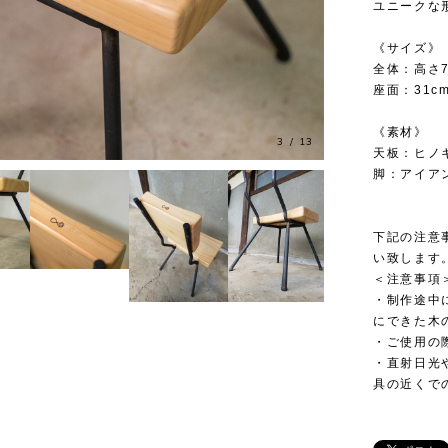
ユニークな
《サイズ》
全体：高さ7
座面：31cm
《素材》
3
/
13
天板：ヒノ
脚：アイア
下記の注意
い致します
＜注意事項
・制作途中
にできた木
・ご使用の
・直射日光
具の近くで