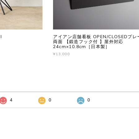
I
アイアン店舗看板 OPEN/CLOSEDプレ
両面 【鍛造フック付 】屋外対応
24cm×10.8cm［日本製］
¥13,000
4
0
0