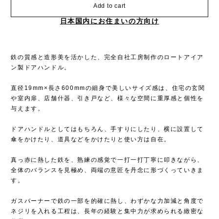
Add to cart
日本国内にお住まいの方向け
鉄の質感と造形美を活かした、完全自社工房制作のロートアイア
ン製ドアハンドル。
直径19mm×長さ600mmの細身で美しいサイズ感は、住宅の玄関
や室内扉、店舗什器、引き戸など、様々な空間に重厚感と個性を
与えます。
ドアハンドルとしてはもちろん、手すりにしたり、横に設置して
傘をかけたり、道具などをかけたりと使い方は自在。
真っ赤に熱した鉄を、熟練の感覚で一打一打丁寧に叩きながら、
全体のバランスを見極め、両端の意匠を丹念に形づくっていきま
す。
ガスバーナーで鉄の一部を的確に熱し、わずかな力加減と角度で
ネジリを入れる工程は、長年の経験と集中力が求められる緻密な