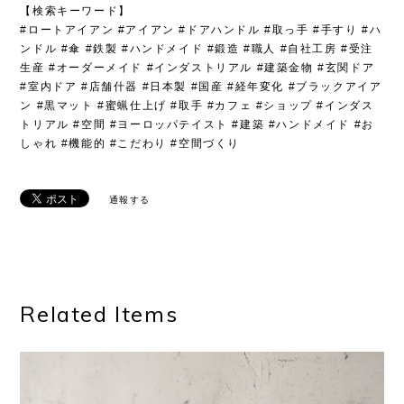
【検索キーワード】
#ロートアイアン #アイアン #ドアハンドル #取っ手 #手すり #ハ
ンドル #傘 #鉄製 #ハンドメイド #鍛造 #職人 #自社工房 #受注
生産 #オーダーメイド #インダストリアル #建築金物 #玄関ドア
#室内ドア #店舗什器 #日本製 #国産 #経年変化 #ブラックアイア
ン #黒マット #蜜蝋仕上げ #取手 #カフェ #ショップ #インダス
トリアル #空間 #ヨーロッパテイスト #建築 #ハンドメイド #お
しゃれ #機能的 #こだわり #空間づくり
通報する
Related Items