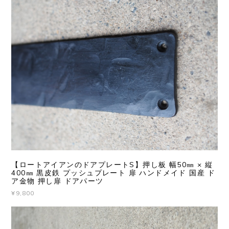
【ロートアイアンのドアプレートS】押し板 幅50㎜ × 縦
400㎜ 黒皮鉄 プッシュプレート 扉 ハンドメイド 国産 ド
ア金物 押し扉 ドアパーツ
¥9,800