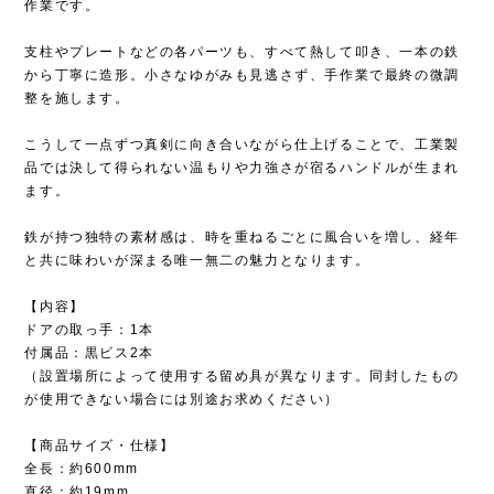
作業です。
支柱やプレートなどの各パーツも、すべて熱して叩き、一本の鉄
から丁寧に造形。小さなゆがみも見逃さず、手作業で最終の微調
整を施します。
こうして一点ずつ真剣に向き合いながら仕上げることで、工業製
品では決して得られない温もりや力強さが宿るハンドルが生まれ
ます。
鉄が持つ独特の素材感は、時を重ねるごとに風合いを増し、経年
と共に味わいが深まる唯一無二の魅力となります。
【内容】
ドアの取っ手：1本
付属品：黒ビス2本
（設置場所によって使用する留め具が異なります。同封したもの
が使用できない場合には別途お求めください）
【商品サイズ・仕様】
全長：約600mm
直径：約19mm