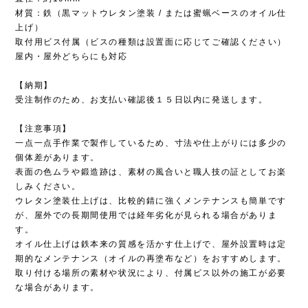
材質：鉄（黒マットウレタン塗装 / または蜜蝋ベースのオイル仕
上げ）
取付用ビス付属（ビスの種類は設置面に応じてご確認ください）
屋内・屋外どちらにも対応
【納期】
受注制作のため、お支払い確認後１５日以内に発送します。
【注意事項】
一点一点手作業で製作しているため、寸法や仕上がりには多少の
個体差があります。
表面の色ムラや鍛造跡は、素材の風合いと職人技の証としてお楽
しみください。
ウレタン塗装仕上げは、比較的錆に強くメンテナンスも簡単です
が、屋外での長期間使用では経年劣化が見られる場合がありま
す。
オイル仕上げは鉄本来の質感を活かす仕上げで、屋外設置時は定
期的なメンテナンス（オイルの再塗布など）をおすすめします。
取り付ける場所の素材や状況により、付属ビス以外の施工が必要
な場合があります。