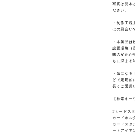
写真は見本
ださい。
・制作工程
はの風合い
・本製品は
設置環境（
味の変化が
もに深まる
・気になる
どで定期的
長くご愛用
【検索キー
#カードスタ
カードホルダ
カードスタン
ートアイアン