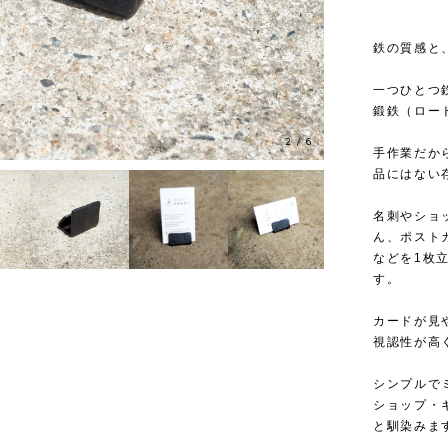
鉄の質感と
一つひとつ
鍛鉄（ロー
2
/
6
手作業だか
品にはない
名刺やショ
ん、ポスト
などを1枚
す。
カードが見
視認性が高
シンプルで
ショップ・
と馴染みま