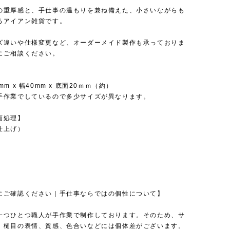
の重厚感と、手仕事の温もりを兼ね備えた、小さいながらも
るアイアン雑貨です。
ズ違いや仕様変更など、オーダーメイド製作も承っておりま
にご相談ください。
】
m x 幅40mm x 底面20ｍｍ（約）
手作業でしているので多少サイズが異なります。
面処理】
仕上げ）
にご確認ください｜手仕事ならではの個性について】
一つひとつ職人が手作業で制作しております。そのため、サ
、槌目の表情、質感、色合いなどには個体差がございます。