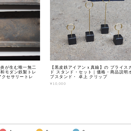
と炎が生む唯一無二
【黒皮鉄アイアンｘ真鍮】の プライス
す和モダン鉄製トレ
ド スタンド・セット｜価格・商品説明
アクセサリートレ
プスタンド・ 卓上 クリップ
¥10,000