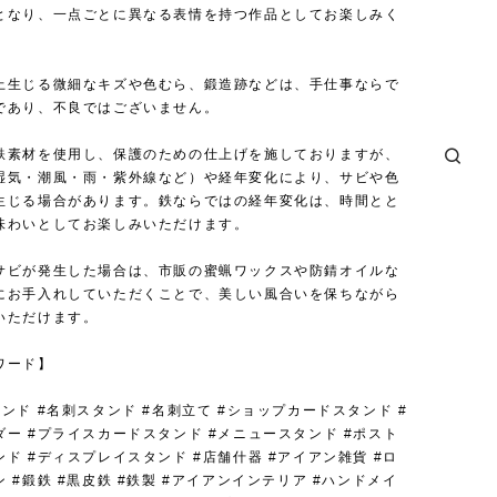
となり、一点ごとに異なる表情を持つ作品としてお楽しみく
上生じる微細なキズや色むら、鍛造跡などは、手仕事ならで
であり、不良ではございません。
鉄素材を使用し、保護のための仕上げを施しておりますが、
湿気・潮風・雨・紫外線など）や経年変化により、サビや色
生じる場合があります。鉄ならではの経年変化は、時間とと
味わいとしてお楽しみいただけます。
サビが発生した場合は、市販の蜜蝋ワックスや防錆オイルな
にお手入れしていただくことで、美しい風合いを保ちながら
いただけます。
ワード】
ンド #名刺スタンド #名刺立て #ショップカードスタンド #
ー #プライスカードスタンド #メニュースタンド #ポスト
ド #ディスプレイスタンド #店舗什器 #アイアン雑貨 #ロ
 #鍛鉄 #黒皮鉄 #鉄製 #アイアンインテリア #ハンドメイ