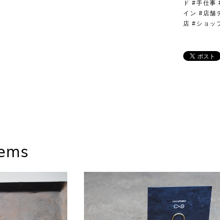
ド #手仕事
イン #店舗
店 #ショッ
tems