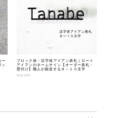
カー
ブロック体・活字体アイアン表札｜ロート
ポッ
アイアンのネームサイン【オーダー表札・
壁付け】職人が鍛造する８～１０文字
¥28,000