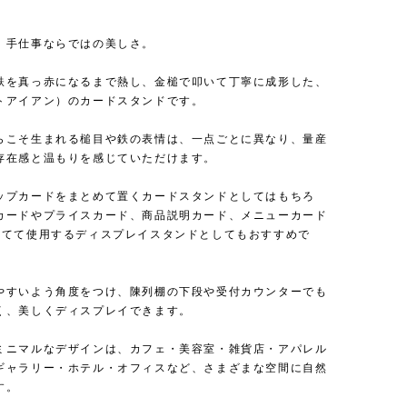
、手仕事ならではの美しさ。
鉄を真っ赤になるまで熱し、金槌で叩いて丁寧に成形した、
トアイアン）のカードスタンドです。
らこそ生まれる槌目や鉄の表情は、一点ごとに異なり、量産
存在感と温もりを感じていただけます。
ップカードをまとめて置くカードスタンドとしてはもちろ
カードやプライスカード、商品説明カード、メニューカード
立てて使用するディスプレイスタンドとしてもおすすめで
やすいよう角度をつけ、陳列棚の下段や受付カウンターでも
く、美しくディスプレイできます。
ミニマルなデザインは、カフェ・美容室・雑貨店・アパレル
ギャラリー・ホテル・オフィスなど、さまざまな空間に自然
す。