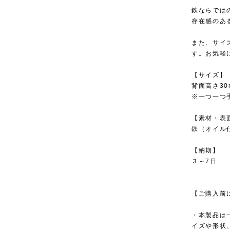
鉄ならでは
存在感のあ
また、サイ
す。お気軽
【サイズ
背面高さ30m
※一つ一つ
【素材・表
鉄（オイル
【納期】
３～7日
【ご購入前
・本製品は
イズや形状